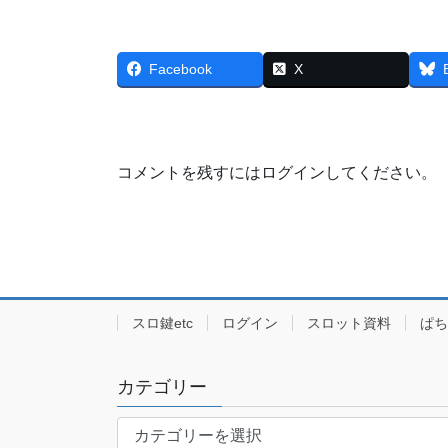
Facebook
X
コメントを残すにはログインしてください。
スロ鍵etc
ログイン
スロット資料
ぱち
カテゴリー
カ