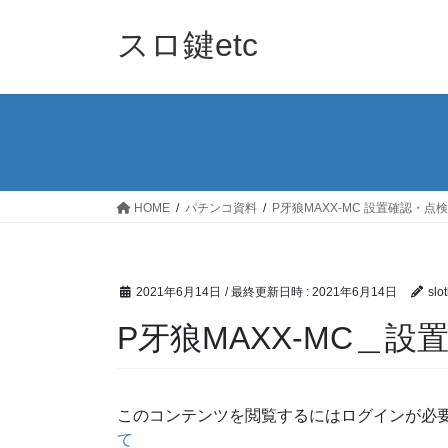
コ
ナ
ン
ビ
スロ鍵etc
テ
ゲ
ン
ー
ツ
シ
へ
ョ
ス
ン
キ
に
ッ
移
HOME
パチンコ資料
P牙狼MAXX-MC 設置確認・点
プ
動
2021年6月14日
/ 最終更新日時 :
2021年6月14日
slo
P牙狼MAXX-MC＿
このコンテンツを閲覧するにはログインが必
て