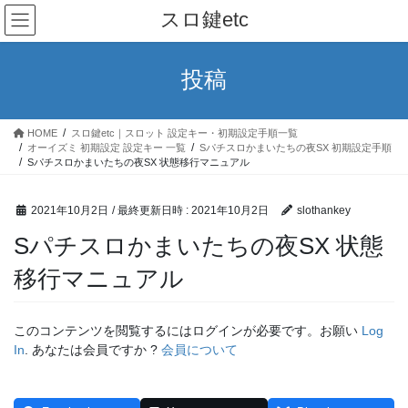
コ
ナ
スロ鍵etc
ン
ビ
テ
ゲ
ン
ー
投稿
ツ
シ
へ
ョ
ス
ン
HOME
スロ鍵etc｜スロット 設定キー・初期設定手順一覧
キ
に
オーイズミ 初期設定 設定キー 一覧
Sパチスロかまいたちの夜SX 初期設定手順
ッ
移
Sパチスロかまいたちの夜SX 状態移行マニュアル
プ
動
2021年10月2日
/ 最終更新日時 :
2021年10月2日
slothankey
Sパチスロかまいたちの夜SX 状態
移行マニュアル
このコンテンツを閲覧するにはログインが必要です。お願い
Log
In
. あなたは会員ですか ?
会員について