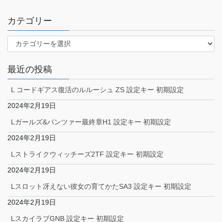
カテゴリー
カ
テ
ゴ
最近の投稿
リ
ー
L コードギアス復活のルルーシュ ZS 設定キー 初期設定
2024年2月19日
Lガールズ&パンツァー最終章H1 設定キー 初期設定
2024年2月19日
Lストライクウィッチーズ2TF 設定キー 初期設定
2024年2月19日
Lスロット冴えない彼女の育てかたSA3 設定キー 初期設定
2024年2月19日
LスカイラブGNB 設定キー 初期設定