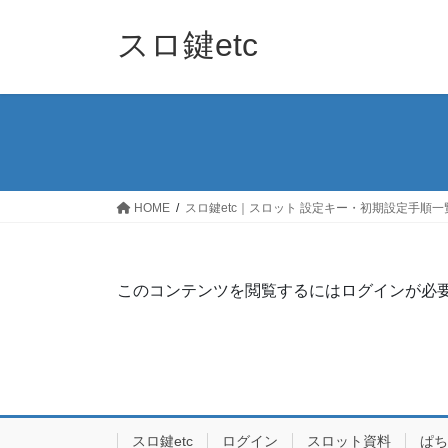
コ
ナ
ン
ビ
スロ鍵etc
テ
ゲ
ン
ー
ツ
シ
へ
ョ
ス
ン
キ
に
ッ
移
HOME
スロ鍵etc｜スロット 設定キー・初期設定手順一
プ
動
このコンテンツを閲覧するにはログインが必
スロ鍵etc
ログイン
スロット資料
ぱち