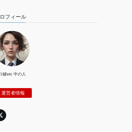
ロフィール
ロ鍵etc 中の人
運営者情報