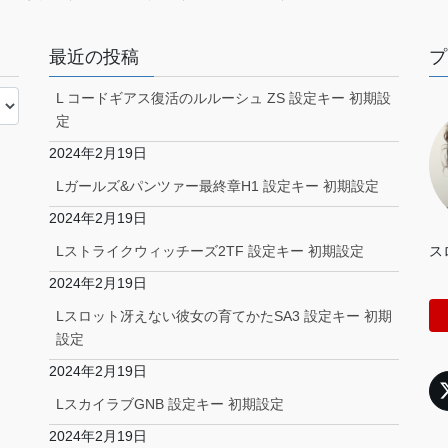
最近の投稿
プ
L コードギアス復活のルルーシュ ZS 設定キー 初期設
定
2024年2月19日
Lガールズ&パンツァー最終章H1 設定キー 初期設定
2024年2月19日
ス
Lストライクウィッチーズ2TF 設定キー 初期設定
2024年2月19日
Lスロット冴えない彼女の育てかたSA3 設定キー 初期
設定
2024年2月19日
LスカイラブGNB 設定キー 初期設定
2024年2月19日