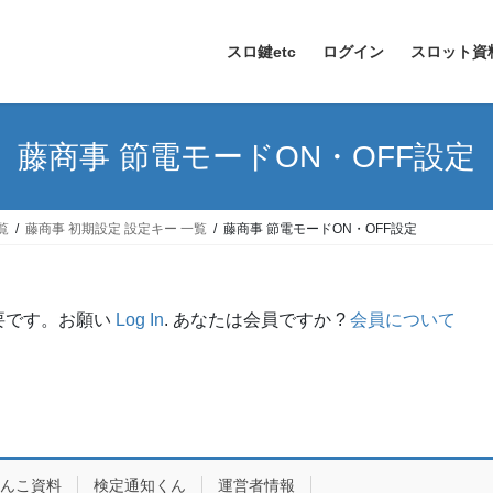
スロ鍵etc
ログイン
スロット資
藤商事 節電モードON・OFF設定
覧
藤商事 初期設定 設定キー 一覧
藤商事 節電モードON・OFF設定
要です。お願い
Log In
. あなたは会員ですか ?
会員について
んこ資料
検定通知くん
運営者情報