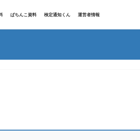
料
ぱちんこ資料
検定通知くん
運営者情報