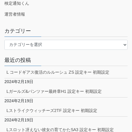
検定通知くん
運営者情報
カテゴリー
カ
テ
ゴ
最近の投稿
リ
ー
L コードギアス復活のルルーシュ ZS 設定キー 初期設定
2024年2月19日
Lガールズ&パンツァー最終章H1 設定キー 初期設定
2024年2月19日
Lストライクウィッチーズ2TF 設定キー 初期設定
2024年2月19日
Lスロット冴えない彼女の育てかたSA3 設定キー 初期設定