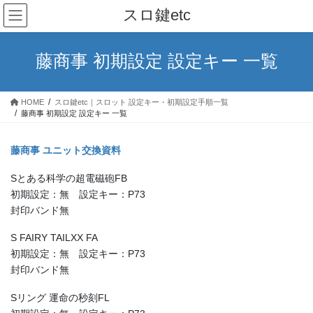
コ
ナ
スロ鍵etc
ン
ビ
テ
ゲ
ン
ー
藤商事 初期設定 設定キー 一覧
ツ
シ
へ
ョ
ス
ン
HOME
スロ鍵etc｜スロット 設定キー・初期設定手順一覧
キ
に
藤商事 初期設定 設定キー 一覧
ッ
移
プ
動
藤商事 ユニット交換資料
Sとある科学の超電磁砲FB
初期設定：無 設定キー：P73
封印バンド無
S FAIRY TAILXX FA
初期設定：無 設定キー：P73
封印バンド無
Sリング 運命の秒刻FL