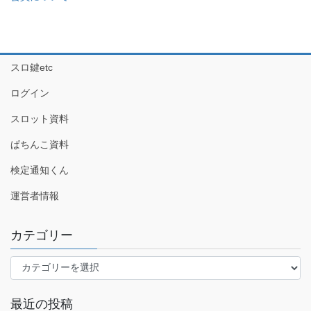
スロ鍵etc
ログイン
スロット資料
ぱちんこ資料
検定通知くん
運営者情報
カテゴリー
カ
テ
ゴ
最近の投稿
リ