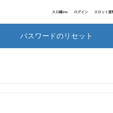
スロ鍵etc
ログイン
スロット資
パスワードのリセット