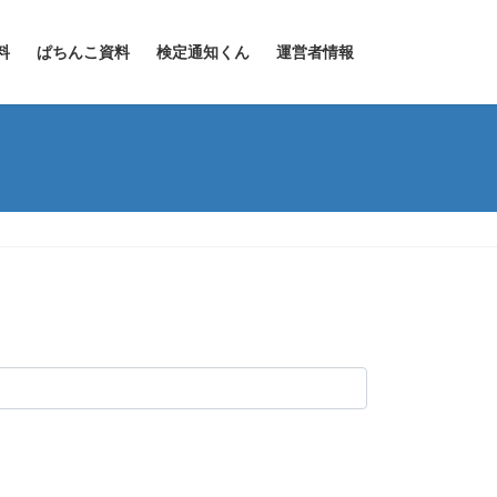
料
ぱちんこ資料
検定通知くん
運営者情報