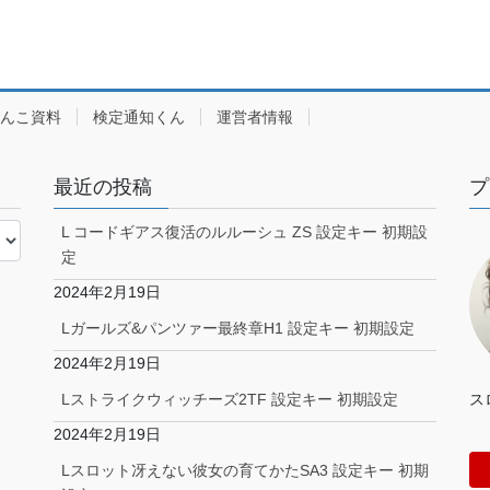
んこ資料
検定通知くん
運営者情報
最近の投稿
プ
L コードギアス復活のルルーシュ ZS 設定キー 初期設
定
2024年2月19日
Lガールズ&パンツァー最終章H1 設定キー 初期設定
2024年2月19日
ス
Lストライクウィッチーズ2TF 設定キー 初期設定
2024年2月19日
Lスロット冴えない彼女の育てかたSA3 設定キー 初期