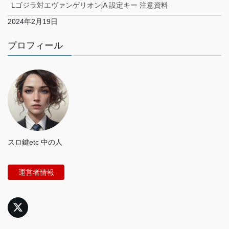
Lゴジラ対エヴァンゲリオンjA 設定キー 注意資料
2024年2月19日
プロフィール
スロ鍵etc 中の人
運営者情報