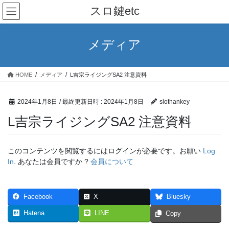
コ
ナ
スロ鍵etc
ン
ビ
テ
ゲ
ン
ー
メディア
ツ
シ
へ
ョ
ス
ン
HOME
メディア
L吉宗ライジングSA2 注意資料
キ
に
ッ
移
プ
動
2024年1月8日
/ 最終更新日時 :
2024年1月8日
slothankey
L吉宗ライジングSA2 注意資料
このコンテンツを閲覧するにはログインが必要です。お願い
Log
In
. あなたは会員ですか ?
会員について
Facebook
X
Bluesky
Hatena
LINE
Copy