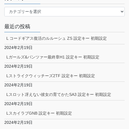
カ
テ
ゴ
最近の投稿
リ
ー
L コードギアス復活のルルーシュ ZS 設定キー 初期設定
2024年2月19日
Lガールズ&パンツァー最終章H1 設定キー 初期設定
2024年2月19日
Lストライクウィッチーズ2TF 設定キー 初期設定
2024年2月19日
Lスロット冴えない彼女の育てかたSA3 設定キー 初期設定
2024年2月19日
LスカイラブGNB 設定キー 初期設定
2024年2月19日