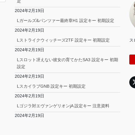
定
2024年2月19日
Lガールズ&パンツァー最終章H1 設定キー 初期設定
2024年2月19日
ス
Lストライクウィッチーズ2TF 設定キー 初期設定
2024年2月19日
Lスロット冴えない彼女の育てかたSA3 設定キー 初期
設定
2024年2月19日
LスカイラブGNB 設定キー 初期設定
2024年2月19日
Lゴジラ対エヴァンゲリオンjA 設定キー 注意資料
2024年2月19日