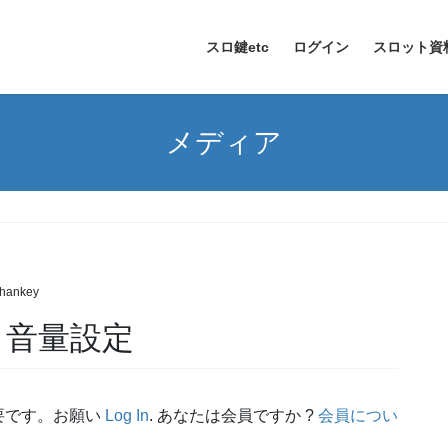
スロ鍵etc
ログイン
スロット資
メディア
thankey
D 音量設定
要です。お願い
Log In
. あなたは会員ですか ?
会員につい