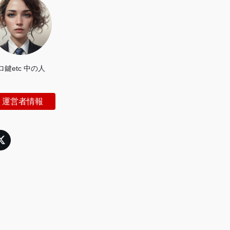
ロ鍵etc 中の人
運営者情報