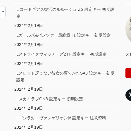
L コードギアス復活のルルーシュ ZS 設定キー 初期設
定
2024年2月19日
Lガールズ&パンツァー最終章H1 設定キー 初期設定
2024年2月19日
ス
Lストライクウィッチーズ2TF 設定キー 初期設定
2024年2月19日
Lスロット冴えない彼女の育てかたSA3 設定キー 初期
設定
2024年2月19日
LスカイラブGNB 設定キー 初期設定
2024年2月19日
Lゴジラ対エヴァンゲリオンjA 設定キー 注意資料
2024年2月19日