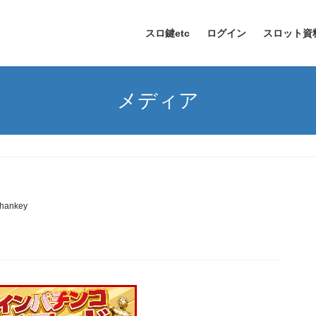
スロ鍵etc
ログイン
スロット資
メディア
thankey