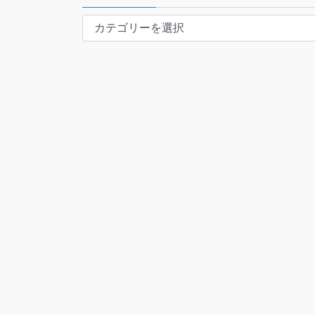
カ
テ
ゴ
リ
ー