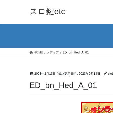
コ
ナ
ン
ビ
スロ鍵etc
テ
ゲ
ン
ー
ツ
シ
へ
ョ
ス
ン
キ
に
ッ
移
HOME
メディア
ED_bn_Hed_A_01
プ
動
2023年2月13日
/ 最終更新日時 :
2023年2月13日
slo
ED_bn_Hed_A_01