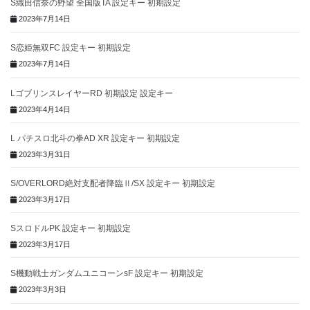
S織田信奈の野望 全国版TA 設定キー 初期設定
2023年7月14日
S恋姫無双FC 設定キー 初期設定
2023年7月14日
LゴブリンスレイヤーRD 初期設定 設定キー
2023年4月14日
L パチスロ北斗の拳AD XR 設定キー 初期設定
2023年3月31日
S/OVERLORD絶対支配者降臨Ⅱ/SX 設定キー 初期設定
2023年3月17日
SスロドルPK 設定キー 初期設定
2023年3月17日
S機動戦士ガンダムユニコーンsF 設定キー 初期設定
2023年3月3日