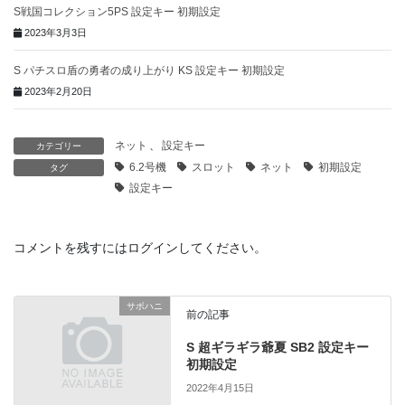
S戦国コレクション5PS 設定キー 初期設定
2023年3月3日
S パチスロ盾の勇者の成り上がり KS 設定キー 初期設定
2023年2月20日
ネット
、
設定キー
カテゴリー
6.2号機
スロット
ネット
初期設定
タグ
設定キー
コメントを残すにはログインしてください。
サボハニ
前の記事
S 超ギラギラ爺夏 SB2 設定キー
初期設定
2022年4月15日