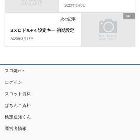
2023年3月3日
KPE
次の記事
SスロドルPK 設定キー 初期設定
2023年3月17日
スロ鍵etc
ログイン
スロット資料
ぱちんこ資料
検定通知くん
運営者情報