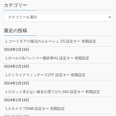
カテゴリー
カ
テ
ゴ
最近の投稿
リ
ー
L コードギアス復活のルルーシュ ZS 設定キー 初期設定
2024年2月19日
Lガールズ&パンツァー最終章H1 設定キー 初期設定
2024年2月19日
Lストライクウィッチーズ2TF 設定キー 初期設定
2024年2月19日
Lスロット冴えない彼女の育てかたSA3 設定キー 初期設定
2024年2月19日
LスカイラブGNB 設定キー 初期設定