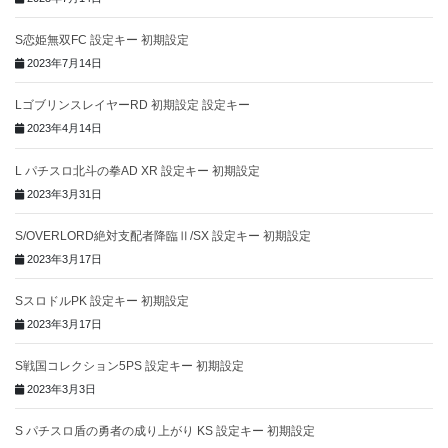
S恋姫無双FC 設定キー 初期設定
2023年7月14日
LゴブリンスレイヤーRD 初期設定 設定キー
2023年4月14日
L パチスロ北斗の拳AD XR 設定キー 初期設定
2023年3月31日
S/OVERLORD絶対支配者降臨Ⅱ/SX 設定キー 初期設定
2023年3月17日
SスロドルPK 設定キー 初期設定
2023年3月17日
S戦国コレクション5PS 設定キー 初期設定
2023年3月3日
S パチスロ盾の勇者の成り上がり KS 設定キー 初期設定