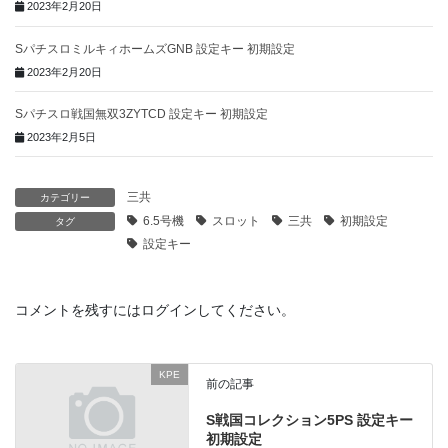
2023年2月20日
SパチスロミルキィホームズGNB 設定キー 初期設定
2023年2月20日
Sパチスロ戦国無双3ZYTCD 設定キー 初期設定
2023年2月5日
三共
カテゴリー
6.5号機
スロット
三共
初期設定
タグ
設定キー
コメントを残すにはログインしてください。
KPE
前の記事
S戦国コレクション5PS 設定キー
初期設定