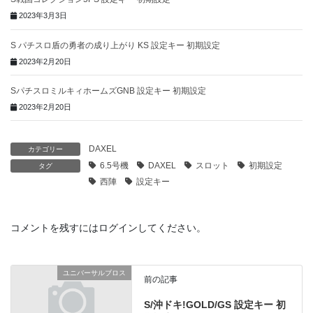
2023年3月3日
S パチスロ盾の勇者の成り上がり KS 設定キー 初期設定
2023年2月20日
SパチスロミルキィホームズGNB 設定キー 初期設定
2023年2月20日
DAXEL
カテゴリー
6.5号機
DAXEL
スロット
初期設定
タグ
西陣
設定キー
コメントを残すにはログインしてください。
ユニバーサルブロス
前の記事
S/沖ドキ!GOLD/GS 設定キー 初