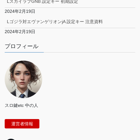
LスカイラブGNB 設定キー 初期設定
2024年2月19日
Lゴジラ対エヴァンゲリオンjA 設定キー 注意資料
2024年2月19日
プロフィール
スロ鍵etc 中の人
運営者情報