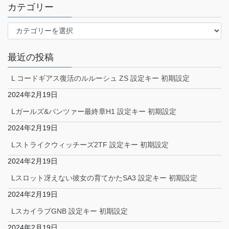
カテゴリー
カ
テ
ゴ
最近の投稿
リ
ー
L コードギアス復活のルルーシュ ZS 設定キー 初期設定
2024年2月19日
Lガールズ&パンツァー最終章H1 設定キー 初期設定
2024年2月19日
Lストライクウィッチーズ2TF 設定キー 初期設定
2024年2月19日
Lスロット冴えない彼女の育てかたSA3 設定キー 初期設定
2024年2月19日
LスカイラブGNB 設定キー 初期設定
2024年2月19日