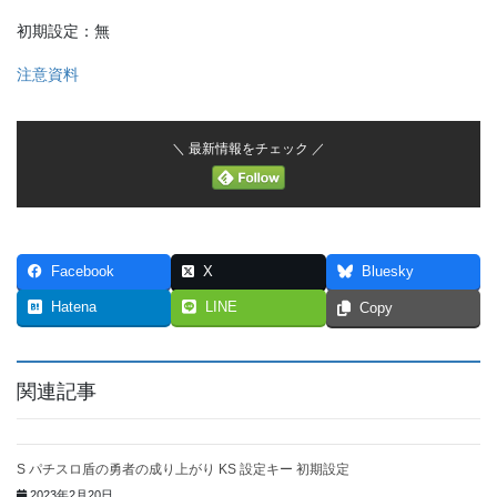
初期設定：無
注意資料
＼ 最新情報をチェック ／
Facebook
X
Bluesky
Hatena
LINE
Copy
関連記事
S パチスロ盾の勇者の成り上がり KS 設定キー 初期設定
2023年2月20日