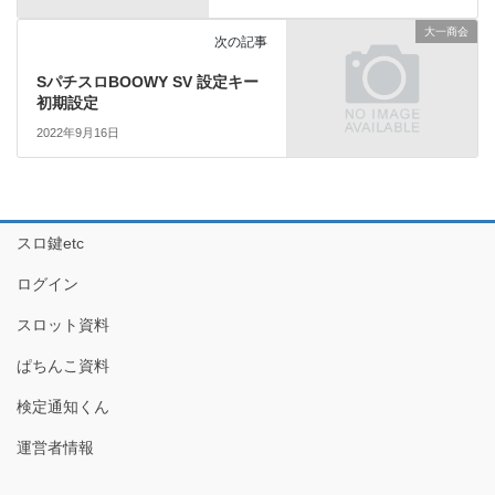
大一商会
次の記事
SパチスロBOOWY SV 設定キー
初期設定
2022年9月16日
スロ鍵etc
ログイン
スロット資料
ぱちんこ資料
検定通知くん
運営者情報