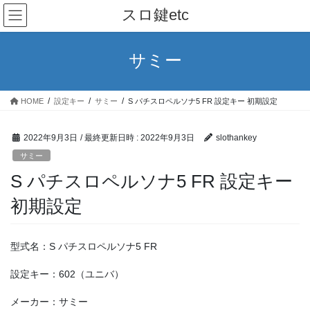
コ
ナ
スロ鍵etc
ン
ビ
テ
ゲ
ン
ー
サミー
ツ
シ
へ
ョ
ス
ン
HOME
設定キー
サミー
S パチスロペルソナ5 FR 設定キー 初期設定
キ
に
ッ
移
プ
動
2022年9月3日
/ 最終更新日時 :
2022年9月3日
slothankey
サミー
S パチスロペルソナ5 FR 設定キー
初期設定
型式名：S パチスロペルソナ5 FR
設定キー：602（ユニバ）
メーカー：サミー