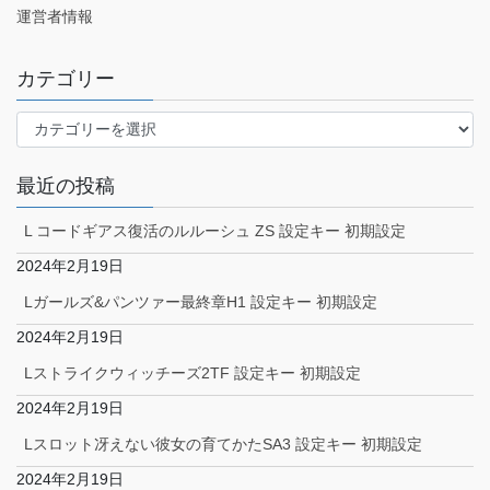
運営者情報
カテゴリー
カ
テ
ゴ
最近の投稿
リ
ー
L コードギアス復活のルルーシュ ZS 設定キー 初期設定
2024年2月19日
Lガールズ&パンツァー最終章H1 設定キー 初期設定
2024年2月19日
Lストライクウィッチーズ2TF 設定キー 初期設定
2024年2月19日
Lスロット冴えない彼女の育てかたSA3 設定キー 初期設定
2024年2月19日