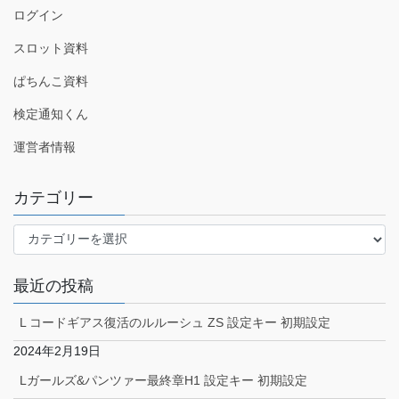
ログイン
スロット資料
ぱちんこ資料
検定通知くん
運営者情報
カテゴリー
カ
テ
ゴ
最近の投稿
リ
ー
L コードギアス復活のルルーシュ ZS 設定キー 初期設定
2024年2月19日
Lガールズ&パンツァー最終章H1 設定キー 初期設定