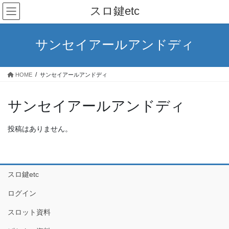
コ
ナ
スロ鍵etc
ン
ビ
テ
ゲ
ン
ー
サンセイアールアンドディ
ツ
シ
へ
ョ
ス
ン
HOME
サンセイアールアンドディ
キ
に
ッ
移
プ
動
サンセイアールアンドディ
投稿はありません。
スロ鍵etc
ログイン
スロット資料