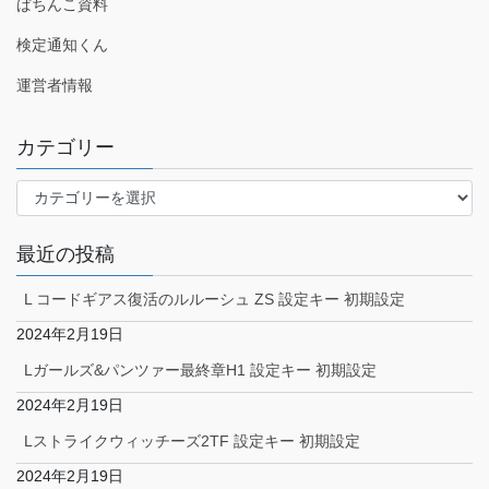
ぱちんこ資料
検定通知くん
運営者情報
カテゴリー
カ
テ
ゴ
最近の投稿
リ
ー
L コードギアス復活のルルーシュ ZS 設定キー 初期設定
2024年2月19日
Lガールズ&パンツァー最終章H1 設定キー 初期設定
2024年2月19日
Lストライクウィッチーズ2TF 設定キー 初期設定
2024年2月19日