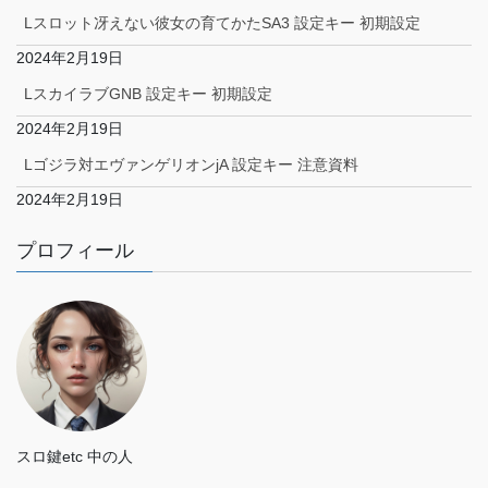
Lスロット冴えない彼女の育てかたSA3 設定キー 初期設定
2024年2月19日
LスカイラブGNB 設定キー 初期設定
2024年2月19日
Lゴジラ対エヴァンゲリオンjA 設定キー 注意資料
2024年2月19日
プロフィール
スロ鍵etc 中の人