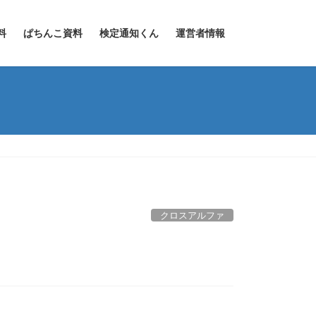
料
ぱちんこ資料
検定通知くん
運営者情報
クロスアルファ