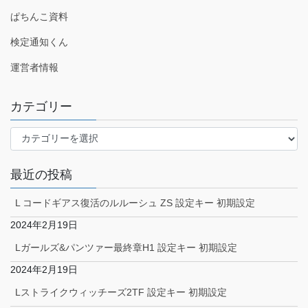
ぱちんこ資料
検定通知くん
運営者情報
カテゴリー
カ
テ
ゴ
最近の投稿
リ
ー
L コードギアス復活のルルーシュ ZS 設定キー 初期設定
2024年2月19日
Lガールズ&パンツァー最終章H1 設定キー 初期設定
2024年2月19日
Lストライクウィッチーズ2TF 設定キー 初期設定