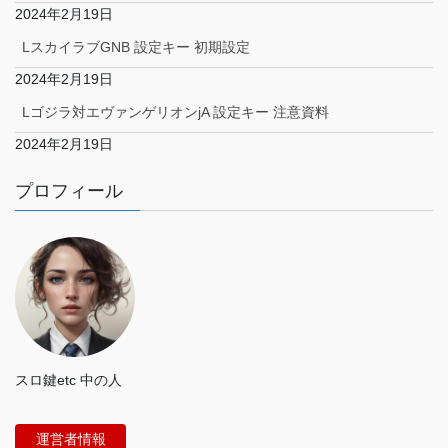
2024年2月19日
LスカイラブGNB 設定キー 初期設定
2024年2月19日
Lゴジラ対エヴァンゲリオンjA 設定キー 注意資料
2024年2月19日
プロフィール
スロ鍵etc 中の人
運営者情報