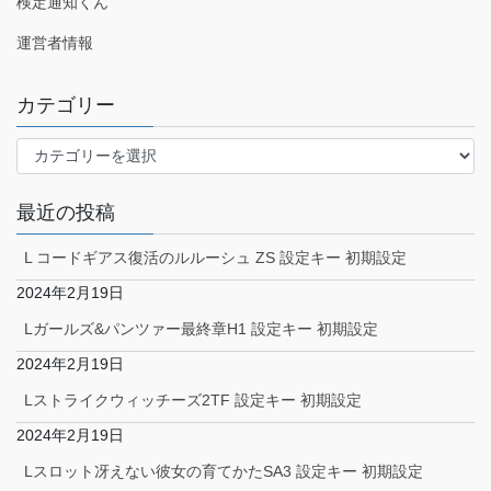
検定通知くん
運営者情報
カテゴリー
カ
テ
ゴ
最近の投稿
リ
ー
L コードギアス復活のルルーシュ ZS 設定キー 初期設定
2024年2月19日
Lガールズ&パンツァー最終章H1 設定キー 初期設定
2024年2月19日
Lストライクウィッチーズ2TF 設定キー 初期設定
2024年2月19日
Lスロット冴えない彼女の育てかたSA3 設定キー 初期設定