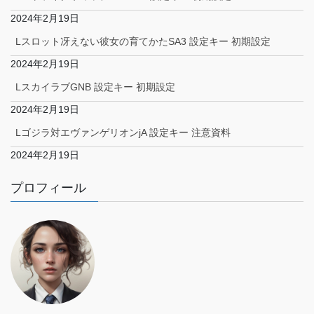
2024年2月19日
Lスロット冴えない彼女の育てかたSA3 設定キー 初期設定
2024年2月19日
LスカイラブGNB 設定キー 初期設定
2024年2月19日
Lゴジラ対エヴァンゲリオンjA 設定キー 注意資料
2024年2月19日
プロフィール