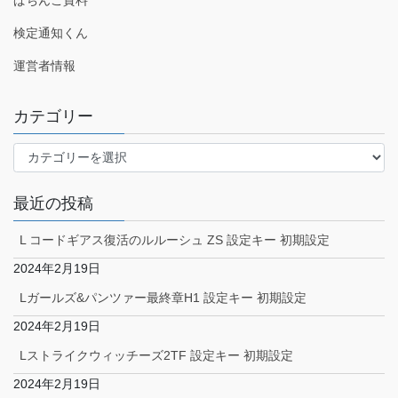
検定通知くん
運営者情報
カテゴリー
カ
テ
ゴ
最近の投稿
リ
ー
L コードギアス復活のルルーシュ ZS 設定キー 初期設定
2024年2月19日
Lガールズ&パンツァー最終章H1 設定キー 初期設定
2024年2月19日
Lストライクウィッチーズ2TF 設定キー 初期設定
2024年2月19日