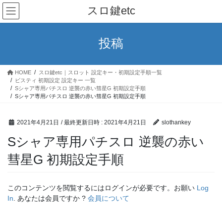
コ
ナ
スロ鍵etc
ン
ビ
テ
ゲ
ン
ー
投稿
ツ
シ
へ
ョ
ス
ン
HOME
スロ鍵etc｜スロット 設定キー・初期設定手順一覧
キ
に
ビスティ 初期設定 設定キー 一覧
ッ
移
Sシャア専用パチスロ 逆襲の赤い彗星G 初期設定手順
Sシャア専用パチスロ 逆襲の赤い彗星G 初期設定手順
プ
動
2021年4月21日
/ 最終更新日時 :
2021年4月21日
slothankey
Sシャア専用パチスロ 逆襲の赤い
彗星G 初期設定手順
このコンテンツを閲覧するにはログインが必要です。お願い
Log
In
. あなたは会員ですか ?
会員について