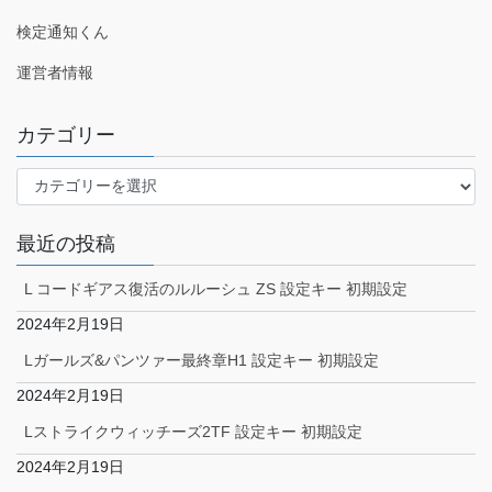
検定通知くん
運営者情報
カテゴリー
カ
テ
ゴ
最近の投稿
リ
ー
L コードギアス復活のルルーシュ ZS 設定キー 初期設定
2024年2月19日
Lガールズ&パンツァー最終章H1 設定キー 初期設定
2024年2月19日
Lストライクウィッチーズ2TF 設定キー 初期設定
2024年2月19日