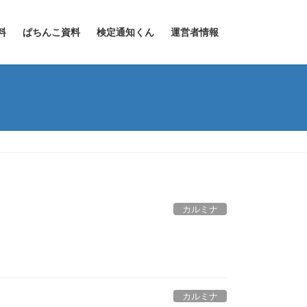
料
ぱちんこ資料
検定通知くん
運営者情報
カルミナ
カルミナ