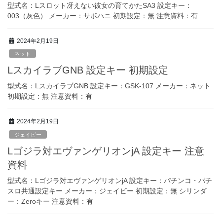
型式名：Lスロット冴えない彼女の育てかたSA3 設定キー：
003（灰色） メーカー：サボハニ 初期設定：無 注意資料：有
2024年2月19日
ネット
LスカイラブGNB 設定キー 初期設定
型式名：LスカイラブGNB 設定キー：GSK-107 メーカー：ネット
初期設定：無 注意資料：有
2024年2月19日
ジェイビー
Lゴジラ対エヴァンゲリオンjA 設定キー 注意
資料
型式名：Lゴジラ対エヴァンゲリオンjA 設定キー：パチンコ・パチ
スロ共通設定キー メーカー：ジェイビー 初期設定：無 シリンダ
ー：Zeroキー 注意資料：有