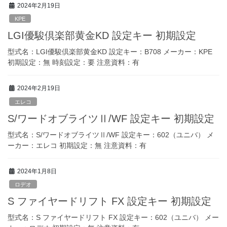
2024年2月19日
KPE
LGI優駿倶楽部黄金KD 設定キー 初期設定
型式名：LGI優駿倶楽部黄金KD 設定キー：B708 メーカー：KPE
初期設定：無 時刻設定：要 注意資料：有
2024年2月19日
エレコ
S/ワードオブライツⅡ/WF 設定キー 初期設定
型式名：S/ワードオブライツⅡ/WF 設定キー：602（ユニバ） メ
ーカー：エレコ 初期設定：無 注意資料：有
2024年1月8日
ロデオ
S ファイヤードリフト FX 設定キー 初期設定
型式名：S ファイヤードリフト FX 設定キー：602（ユニバ） メー